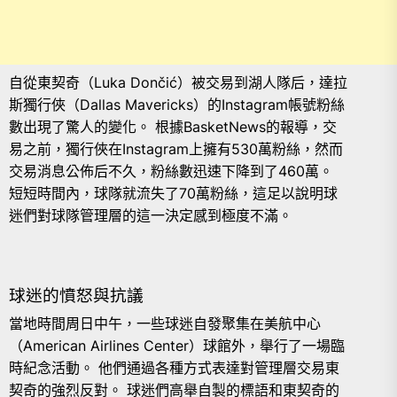
自從東契奇（Luka Dončić）被交易到湖人隊后，達拉
斯獨行俠（Dallas Mavericks）的Instagram帳號粉絲
數出現了驚人的變化。 根據BasketNews的報導，交
易之前，獨行俠在Instagram上擁有530萬粉絲，然而
交易消息公佈后不久，粉絲數迅速下降到了460萬。
短短時間內，球隊就流失了70萬粉絲，這足以說明球
迷們對球隊管理層的這一決定感到極度不滿。
球迷的憤怒與抗議
當地時間周日中午，一些球迷自發聚集在美航中心
（American Airlines Center）球館外，舉行了一場臨
時紀念活動。 他們通過各種方式表達對管理層交易東
契奇的強烈反對。 球迷們高舉自製的標語和東契奇的