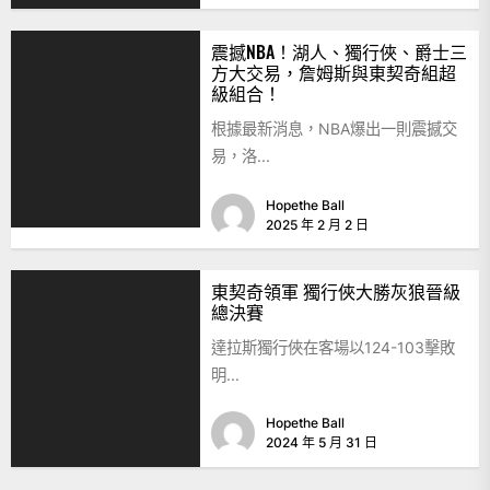
震撼NBA！湖人、獨行俠、爵士三
方大交易，詹姆斯與東契奇組超
級組合！
根據最新消息，NBA爆出一則震撼交
易，洛...
Hopethe Ball
2025 年 2 月 2 日
東契奇領軍 獨行俠大勝灰狼晉級
總決賽
達拉斯獨行俠在客場以124-103擊敗
明...
Hopethe Ball
2024 年 5 月 31 日