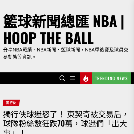
Skip
to
籃球新聞總匯 NBA |
the
content
HOOP THE BALL
分享NBA戰績、NBA新聞、籃球新聞，NBA季後賽及球員交
易動態等資訊。
TRENDING NEWS
獨行俠
獨行俠球迷怒了！ 東契奇被交易后，
球隊粉絲數狂跌70萬，球迷們「出大
事」！