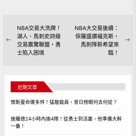
文
NBA交易大洗牌！
NBA大交易後續：
章
湖人、馬刺史詩級
保羅盛讚福克斯，
Previous
Ne
交易震驚聯盟，勇
馬刺隊新希望來
導
post:
po
士陷入困境
臨！
覽
近期文章
懷斯曼命運多舛！猛龍裁員，昔日榜眼何去何從？
施羅德24小時內換4隊！從勇士到活塞，他準備大幹
一番！