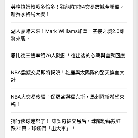
英格拉姆轉戰多倫多！猛龍隊1換4交易震撼全聯盟，
新賽季格局大變！
湖人豪賭未來！Mark Williams加盟，空接之城2.0即
將來襲？
恩比德三雙率領76人險勝！復出後的心聲與幽默回應
NBA震撼交易即將揭曉！雄鹿與太陽隊的驚天換血大
計
NBA大交易後續：保羅盛讚福克斯，馬刺隊新希望來
臨！
獨行俠球迷怒了！ 東契奇被交易后，球隊粉絲數狂
跌70萬，球迷們「出大事」！