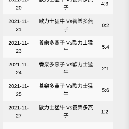
4:3
20
子
2021-11-
歐力士猛牛 Vs養樂多燕
0:2
21
子
2021-11-
養樂多燕子 Vs歐力士猛
5:4
23
牛
2021-11-
養樂多燕子 Vs歐力士猛
2:1
24
牛
2021-11-
養樂多燕子 Vs歐力士猛
5:6
25
牛
2021-11-
歐力士猛牛 Vs養樂多燕
1:2
27
子