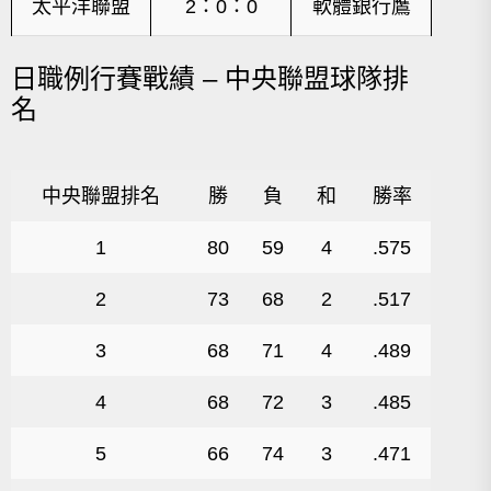
太平洋聯盟
2：0：0
軟體銀行鷹
日職例行賽戰績 – 中央聯盟球隊排
名
中央聯盟排名
勝
負
和
勝率
1
80
59
4
.575
2
73
68
2
.517
3
68
71
4
.489
4
68
72
3
.485
5
66
74
3
.471