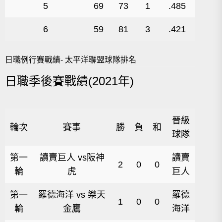
5
69
73
1
.485
6
59
81
3
.421
日職例行賽戰績- 太平洋聯盟球隊排名
日職季後賽戰績(2021年)
晉級
輪次
賽事
勝
負
和
球隊
第一
讀賣巨人 vs阪神
讀賣
2
0
0
輪
虎
巨人
第一
羅德海洋 vs 樂天
羅德
1
0
0
輪
金鷹
海洋