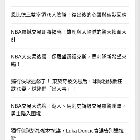
恩比德三雙率領76人險勝！復出後的心聲與幽默回應
NBA震撼交易即將揭曉！雄鹿與太陽隊的驚天換血大
計
NBA大交易後續：保羅盛讚福克斯，馬刺隊新希望來
臨！
獨行俠球迷怒了！ 東契奇被交易后，球隊粉絲數狂
跌70萬，球迷們「出大事」！
NBA交易大洗牌！湖人、馬刺史詩級交易震驚聯盟，
勇士陷入困境
獨行俠球迷抬棺材抗議，Luka Doncic含淚告別達拉
斯