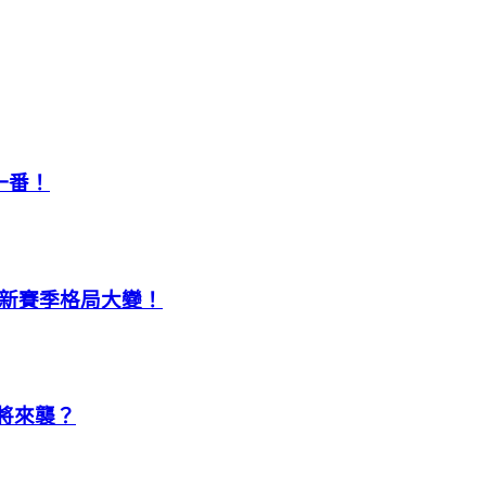
一番！
，新賽季格局大變！
即將來襲？