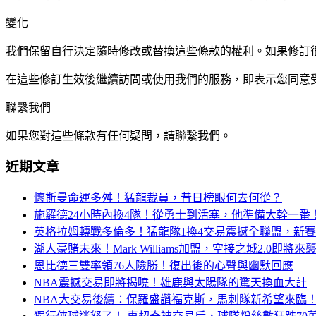
變化
我們保留自行決定隨時修改或替換這些條款的權利。如果修訂很
在這些修訂生效後繼續訪問或使用我們的服務，即表示您同意
聯繫我們
如果您對這些條款有任何疑問，請聯繫我們。
近期文章
懷斯曼命運多舛！猛龍裁員，昔日榜眼何去何從？
施羅德24小時內換4隊！從勇士到活塞，他準備大幹一番
英格拉姆轉戰多倫多！猛龍隊1換4交易震撼全聯盟，新
湖人豪賭未來！Mark Williams加盟，空接之城2.0即將來
恩比德三雙率領76人險勝！復出後的心聲與幽默回應
NBA震撼交易即將揭曉！雄鹿與太陽隊的驚天換血大計
NBA大交易後續：保羅盛讚福克斯，馬刺隊新希望來臨