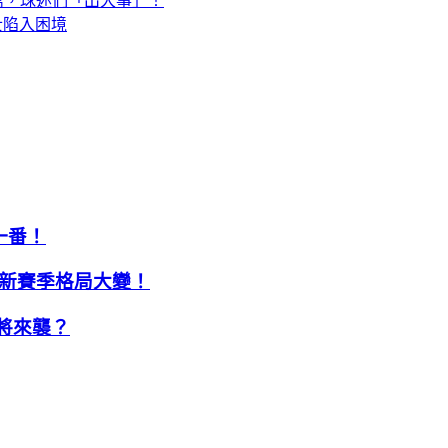
萬，球迷們「出大事」！
士陷入困境
一番！
，新賽季格局大變！
即將來襲？