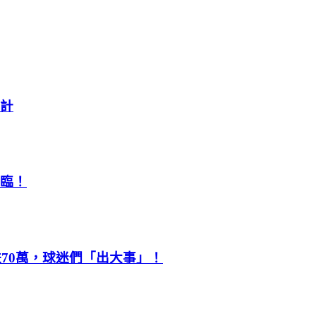
大計
來臨！
70萬，球迷們「出大事」！