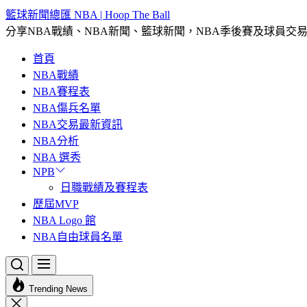
Skip
籃球新聞總匯 NBA | Hoop The Ball
to
分享NBA戰績、NBA新聞、籃球新聞，NBA季後賽及球員交
the
content
首頁
NBA戰績
NBA賽程表
NBA傷兵名單
NBA交易最新資訊
NBA分析
NBA 選秀
NPB
日職戰績及賽程表
歷屆MVP
NBA Logo 館
NBA自由球員名單
Trending News