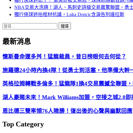
獨行俠球迷怒了！ 東契奇被交易后，球隊粉絲數狂跌70
NBA交易大洗牌！湖人、馬刺史詩級交易震驚聯盟，勇
獨行俠球迷抬棺材抗議，Luka Doncic含淚告別達拉斯
搜
尋
最新消息
關
鍵
字:
懷斯曼命運多舛！猛龍裁員，昔日榜眼何去何從？
施羅德24小時內換4隊！從勇士到活塞，他準備大幹
英格拉姆轉戰多倫多！猛龍隊1換4交易震撼全聯盟
湖人豪賭未來！Mark Williams加盟，空接之城2.0
恩比德三雙率領76人險勝！復出後的心聲與幽默回應
Top Category