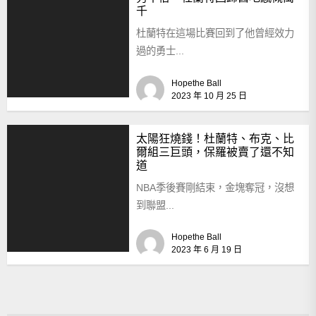
千
杜蘭特在這場比賽回到了他曾經效力
過的勇士...
Hopethe Ball
2023 年 10 月 25 日
太陽狂燒錢！杜蘭特、布克、比
爾組三巨頭，保羅被賣了還不知
道
NBA季後賽剛結束，金塊奪冠，沒想
到聯盟...
Hopethe Ball
2023 年 6 月 19 日