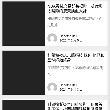
NBA震撼交易即將揭曉！雄鹿與
太陽隊的驚天換血大計
NBA的交易市場向來是風雲變幻，而
近期據...
Hopethe Ball
2025 年 2 月 5 日
杜蘭特夜店示範絕技 球迷:他已和
籃球締結終身
在熱鬧的夜店中，35歲的NBA球星凱
文·...
Hopethe Ball
2024 年 6 月 3 日
科爾遭質疑棄用維金斯，保羅首
秀不俗，杜蘭特回歸舊地感慨萬