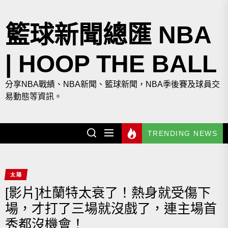
Skip
to
籃球新聞總匯 NBA
the
content
| HOOP THE BALL
分享NBA戰績、NBA新聞、籃球新聞，NBA季後賽及球員交
易動態等資訊。
TRENDING NEWS
太陽
[影片]杜蘭特太衰了！熱身就受傷下
場，才打了三場就沒戲了，連主場首
秀都沒機會！