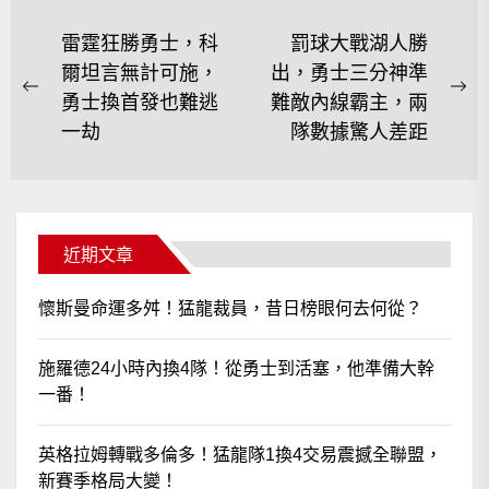
文
雷霆狂勝勇士，科
罰球大戰湖人勝
爾坦言無計可施，
出，勇士三分神準
章
Previous
Ne
勇士換首發也難逃
難敵內線霸主，兩
導
post:
po
一劫
隊數據驚人差距
覽
近期文章
懷斯曼命運多舛！猛龍裁員，昔日榜眼何去何從？
施羅德24小時內換4隊！從勇士到活塞，他準備大幹
一番！
英格拉姆轉戰多倫多！猛龍隊1換4交易震撼全聯盟，
新賽季格局大變！