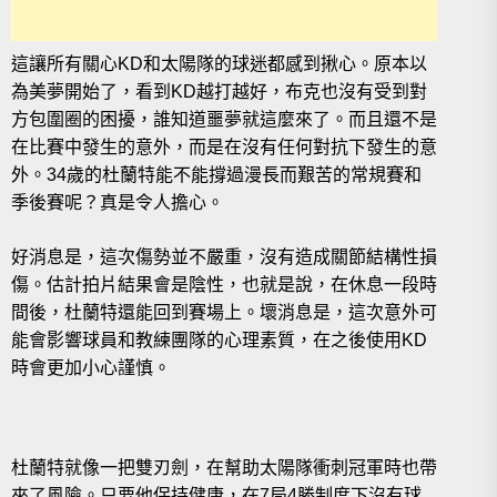
這讓所有關心KD和太陽隊的球迷都感到揪心。原本以
為美夢開始了，看到KD越打越好，布克也沒有受到對
方包圍圈的困擾，誰知道噩夢就這麼來了。而且還不是
在比賽中發生的意外，而是在沒有任何對抗下發生的意
外。34歲的杜蘭特能不能撐過漫長而艱苦的常規賽和
季後賽呢？真是令人擔心。
好消息是，這次傷勢並不嚴重，沒有造成關節結構性損
傷。估計拍片結果會是陰性，也就是說，在休息一段時
間後，杜蘭特還能回到賽場上。壞消息是，這次意外可
能會影響球員和教練團隊的心理素質，在之後使用KD
時會更加小心謹慎。
杜蘭特就像一把雙刃劍，在幫助太陽隊衝刺冠軍時也帶
來了風險。只要他保持健康，在7局4勝制度下沒有球