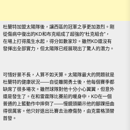
杜蘭特加盟太陽隊後，讓西區的冠軍之爭更加激烈。剛
從傷病中復出的KD和布克組成了超強的“杜克組合”，
在場上打得風生水起，得分如數家珍。雖然KD還沒有
發揮出全部實力，但太陽隊已經展現出了驚人的潛力。
可惜好景不長，人算不如天算。太陽隊最大的問題就是
杜蘭特的健康狀況——自從離開勇士後，他每個賽季都
缺席了很多場次。雖然球隊對他十分小心翼翼，但意外
還是發生了。在和雷霆隊比賽前的暖身中，KD在一個
普通的上籃動作中摔倒了——慢鏡頭顯示他的腳踝扭曲
得很厲害。他只好退出比賽去治療傷勢，由克雷格頂替
首發。