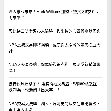
湖人豪賭未來！Mark Williams加盟，空接之城2.0即
將來襲？
恩比德三雙率領76人險勝！復出後的心聲與幽默回應
NBA震撼交易即將揭曉！雄鹿與太陽隊的驚天換血大
計
NBA大交易後續：保羅盛讚福克斯，馬刺隊新希望來
臨！
獨行俠球迷怒了！ 東契奇被交易后，球隊粉絲數狂
跌70萬，球迷們「出大事」！
NBA交易大洗牌！湖人、馬刺史詩級交易震驚聯盟，
勇士陷入困境