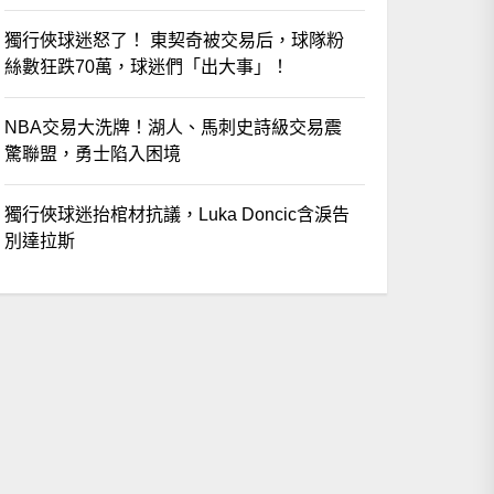
獨行俠球迷怒了！ 東契奇被交易后，球隊粉
絲數狂跌70萬，球迷們「出大事」！
NBA交易大洗牌！湖人、馬刺史詩級交易震
驚聯盟，勇士陷入困境
獨行俠球迷抬棺材抗議，Luka Doncic含淚告
別達拉斯