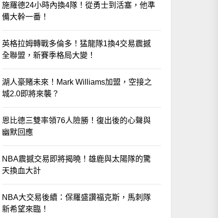
施羅德24小時內換4隊！從勇士到活塞，他準
備大幹一番！
英格拉姆轉戰多倫多！猛龍隊1換4交易震撼
全聯盟，新賽季格局大變！
湖人豪賭未來！Mark Williams加盟，空接之
城2.0即將來襲？
恩比德三雙率領76人險勝！復出後的心聲與
幽默回應
NBA震撼交易即將揭曉！雄鹿與太陽隊的驚
天換血大計
NBA大交易後續：保羅盛讚福克斯，馬刺隊
新希望來臨！