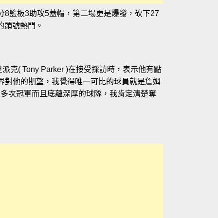
8籃板3助攻5蓋帽，第二場更是爆發，砍下27
秀的頭號熱門。
 Tony Parker )在接受採訪時，表示他有點
外界對他的期望，我覺得唯一可比的球員就是詹姆
很多次冠軍而且底蘊深厚的球隊，我肯定清楚奪