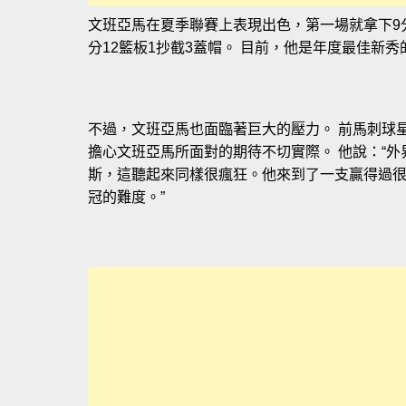
文班亞馬在夏季聯賽上表現出色，第一場就拿下9分
分12籃板1抄截3蓋帽。 目前，他是年度最佳新
不過，文班亞馬也面臨著巨大的壓力。 前馬刺球星派克(
擔心文班亞馬所面對的期待不切實際。 他說：“
斯，這聽起來同樣很瘋狂。他來到了一支贏得過
冠的難度。”