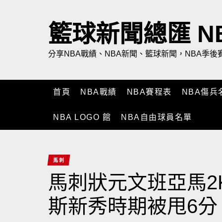
Skip
to
籃球新聞總匯 NBA
the
content
分享NBA戰績、NBA新聞、籃球新聞，NBA季
首頁
NBA戰績
NBA賽程表
NBA傷兵
NBA LOGO 館
NBA自由球員名單
馬刺
馬刺狀元文班亞馬2
斯新秀時期被甩6分