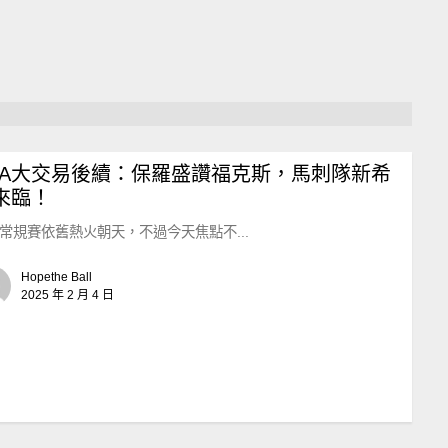
BA大交易後續：保羅盛讚福克斯，馬刺隊新希
來臨！
A常規賽依舊熱火朝天，不過今天焦點不...
Hopethe Ball
2025 年 2 月 4 日