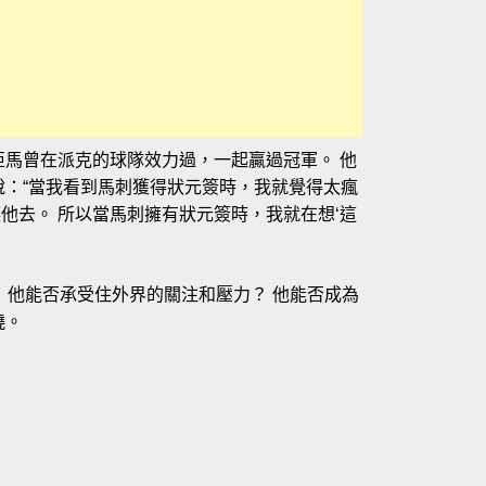
亞馬曾在派克的球隊效力過，一起贏過冠軍。 他
說：“當我看到馬刺獲得狀元簽時，我就覺得太瘋
他去。 所以當馬刺擁有狀元簽時，我就在想‘這
 他能否承受住外界的關注和壓力？ 他能否成為
曉。