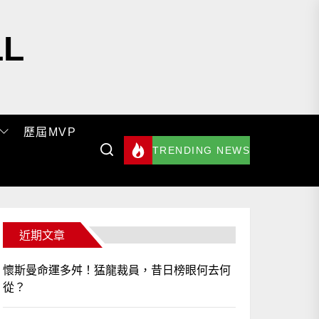
LL
歷屆MVP
TRENDING NEWS
近期文章
懷斯曼命運多舛！猛龍裁員，昔日榜眼何去何
從？